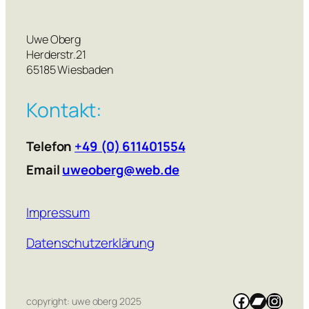
Uwe Oberg
Herderstr.21
65185 Wiesbaden
Kontakt:
Telefon
+49 (0) 611401554
Email
uweoberg@web.de
Impressum
Datenschutzerklärung
Facebook
Bandca
Insta
copyright: uwe oberg 2025