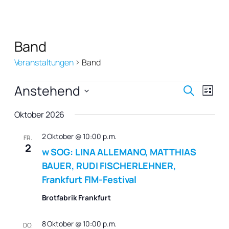
Band
Veranstaltungen
Band
Veranstaltungen
Verans
Vera
Anstehend
Suche
Liste
Ansi
Suche
Datum
Navi
Oktober 2026
wählen.
und
Ansich
2 Oktober @ 10:00 p.m.
FR.
2
w SOG: LINA ALLEMANO, MATTHIAS
Naviga
BAUER, RUDI FISCHERLEHNER,
Frankfurt FIM-Festival
Brotfabrik Frankfurt
8 Oktober @ 10:00 p.m.
DO.