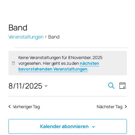
Band
Veranstaltungen
Band
Veranstaltungen
Keine Veranstaltungen für 8 November, 2025
für
vorgesehen. Hier geht es zu den
nächsten
Hinweis
8
bevorstehenden Veranstaltungen
.
November,
Verans
Vera
8/11/2025
Suche
2025
Tag
Ansi
Suche
Datum
Navi
wählen.
und
Vorheriger Tag
Nächster Tag
Ansich
Naviga
Kalender abonnieren